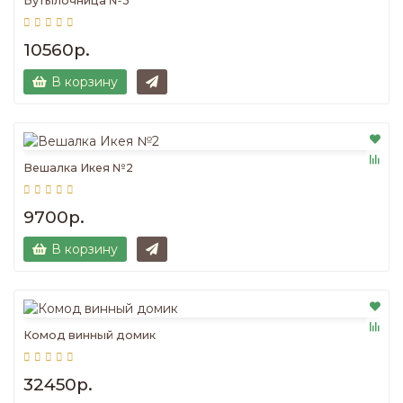
Бутылочница №3
10560р.
В корзину
Вешалка Икея №2
9700р.
В корзину
Комод винный домик
32450р.