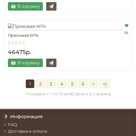
В корзину
Прихожая №14
46475р.
В корзину
1
2
3
4
5
6
>
>|
Показано с 1 по 15 из 82 (всего 6 страниц)
Информация
FAQ
Доставка и оплата